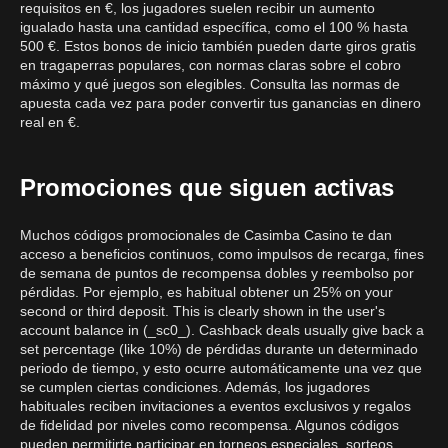
requisitos en €, los jugadores suelen recibir un aumento
igualado hasta una cantidad específica, como el 100 % hasta
500 €. Estos bonos de inicio también pueden darte giros gratis
en tragaperras populares, con normas claras sobre el cobro
máximo y qué juegos son elegibles. Consulta las normas de
apuesta cada vez para poder convertir tus ganancias en dinero
real en €.
Promociones que siguen activas
Muchos códigos promocionales de Casimba Casino te dan
acceso a beneficios continuos, como impulsos de recarga, fines
de semana de puntos de recompensa dobles y reembolso por
pérdidas. Por ejemplo, es habitual obtener un 25% on your
second or third deposit. This is clearly shown in the user's
account balance in (_sc0_). Cashback deals usually give back a
set percentage (like 10%) de pérdidas durante un determinado
periodo de tiempo, y esto ocurre automáticamente una vez que
se cumplen ciertas condiciones. Además, los jugadores
habituales reciben invitaciones a eventos exclusivos y regalos
de fidelidad por niveles como recompensa. Algunos códigos
pueden permitirte participar en torneos especiales, sorteos