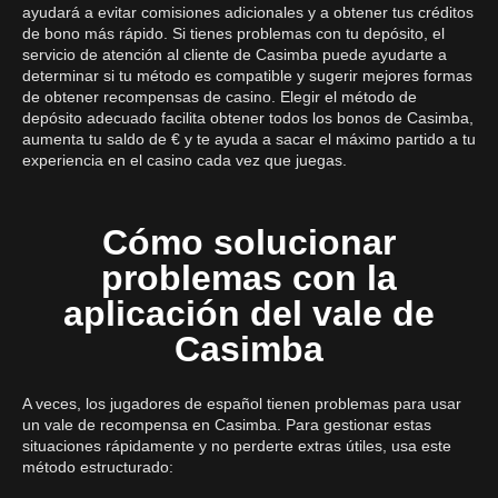
ayudará a evitar comisiones adicionales y a obtener tus créditos
de bono más rápido. Si tienes problemas con tu depósito, el
servicio de atención al cliente de Casimba puede ayudarte a
determinar si tu método es compatible y sugerir mejores formas
de obtener recompensas de casino. Elegir el método de
depósito adecuado facilita obtener todos los bonos de Casimba,
aumenta tu saldo de € y te ayuda a sacar el máximo partido a tu
experiencia en el casino cada vez que juegas.
Cómo solucionar
problemas con la
aplicación del vale de
Casimba
A veces, los jugadores de español tienen problemas para usar
un vale de recompensa en Casimba. Para gestionar estas
situaciones rápidamente y no perderte extras útiles, usa este
método estructurado: