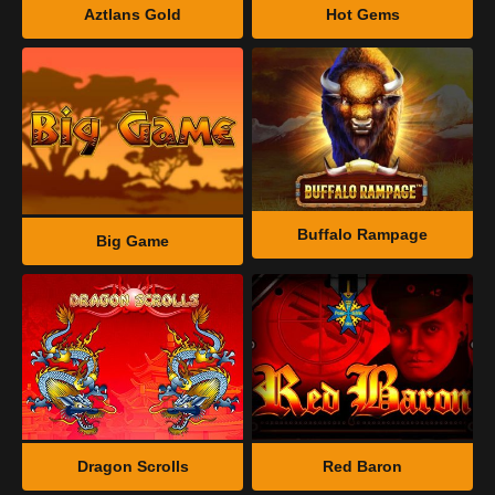
Aztlans Gold
Hot Gems
Consejos profesionales para pagos fáciles
Cómo solucionar problemas con la aplicación del vale
de Casimba
Acceso móvil a las ofertas de códigos promocionales de
Casimba Casino
Códigos promocionales que funcionan con programas
VIP y de fidelidad
Buffalo Rampage
Big Game
Códigos promocionales de Casimba Casino para giros
gratis
Tiempo limitado
Restricciones por país para jugadores de español:
acceso a bonos de Casimba Casino
Regiones bloqueadas geográficamente
Implicaciones de verificación y KYC
Dragon Scrolls
Red Baron
Seguridad y protección de datos al usar vales