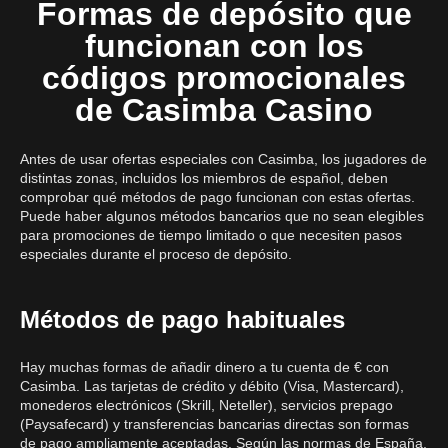
Formas de depósito que
funcionan con los
códigos promocionales
de Casimba Casino
Antes de usar ofertas especiales con Casimba, los jugadores de
distintas zonas, incluidos los miembros de español, deben
comprobar qué métodos de pago funcionan con estas ofertas.
Puede haber algunos métodos bancarios que no sean elegibles
para promociones de tiempo limitado o que necesiten pasos
especiales durante el proceso de depósito.
Métodos de pago habituales
Hay muchas formas de añadir dinero a tu cuenta de € con
Casimba. Las tarjetas de crédito y débito (Visa, Mastercard),
monederos electrónicos (Skrill, Neteller), servicios prepago
(Paysafecard) y transferencias bancarias directas son formas
de pago ampliamente aceptadas. Según las normas de España,