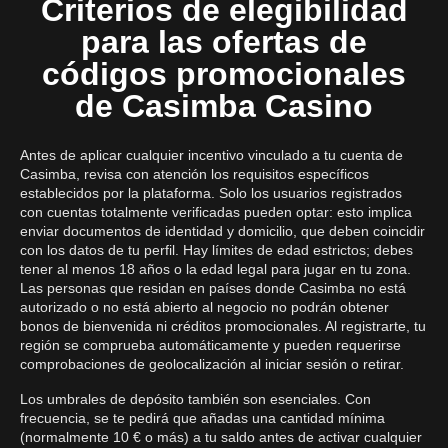
Criterios de elegibilidad
para las ofertas de
códigos promocionales
de Casimba Casino
Antes de aplicar cualquier incentivo vinculado a tu cuenta de
Casimba, revisa con atención los requisitos específicos
establecidos por la plataforma. Solo los usuarios registrados
con cuentas totalmente verificadas pueden optar: esto implica
enviar documentos de identidad y domicilio, que deben coincidir
con los datos de tu perfil. Hay límites de edad estrictos; debes
tener al menos 18 años o la edad legal para jugar en tu zona.
Las personas que residan en países donde Casimba no está
autorizado o no está abierto al negocio no podrán obtener
bonos de bienvenida ni créditos promocionales. Al registrarte, tu
región se comprueba automáticamente y pueden requerirse
comprobaciones de geolocalización al iniciar sesión o retirar.
Los umbrales de depósito también son esenciales. Con
frecuencia, se te pedirá que añadas una cantidad mínima
(normalmente 10 € o más) a tu saldo antes de activar cualquier