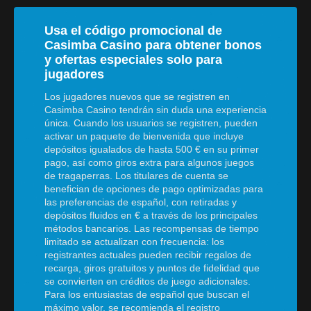
Usa el código promocional de
Casimba Casino para obtener bonos
y ofertas especiales solo para
jugadores
Los jugadores nuevos que se registren en
Casimba Casino tendrán sin duda una experiencia
única. Cuando los usuarios se registren, pueden
activar un paquete de bienvenida que incluye
depósitos igualados de hasta 500 € en su primer
pago, así como giros extra para algunos juegos
de tragaperras. Los titulares de cuenta se
benefician de opciones de pago optimizadas para
las preferencias de español, con retiradas y
depósitos fluidos en € a través de los principales
métodos bancarios. Las recompensas de tiempo
limitado se actualizan con frecuencia: los
registrantes actuales pueden recibir regalos de
recarga, giros gratuitos y puntos de fidelidad que
se convierten en créditos de juego adicionales.
Para los entusiastas de español que buscan el
máximo valor, se recomienda el registro