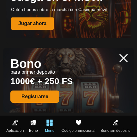
Obtén bonos sobre la marcha con Casimba móvil
Jugar ahora
Bono
para primer depósito
Códigos promocionales
1000€ + 250 FS
que funcionan con
programas VIP y de
Registrarse
fidelidad
Cuando los miembros de alto nivel de Casimba usan incentivos
activos, obtienen beneficios especiales que otros miembros no
Aplicación
Bono
Menú
Código promocional
Bono sin depósito
tienen. Los clientes VIP reciben cantidades de bonos
personalizadas, recargas mejores y acceso anticipado a nuevas