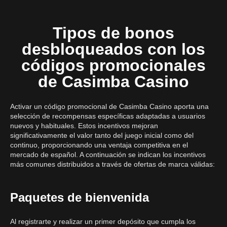
Tipos de bonos
desbloqueados con los
códigos promocionales
de Casimba Casino
Activar un código promocional de Casimba Casino aporta una
selección de recompensas específicas adaptadas a usuarios
nuevos y habituales. Estos incentivos mejoran
significativamente el valor tanto del juego inicial como del
continuo, proporcionando una ventaja competitiva en el
mercado de español. A continuación se indican los incentivos
más comunes distribuidos a través de ofertas de marca válidas:
Paquetes de bienvenida
Al registrarte y realizar un primer depósito que cumpla los