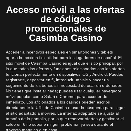
Acceso móvil a las ofertas
de códigos
promocionales de
Casimba Casino
Acceder a incentivos especiales en smartphones y tablets
aporta la máxima flexibilidad para los jugadores de español. El
sitio móvil de Casimba Casino es igual que el sitio principal, por
lo que todas las ofertas y funciones relacionadas con las ofertas
funcionan perfectamente en dispositivos iOS y Android. Puedes
registrarte, depositar en €, introducir un vale y hacer un
seguimiento de los bonos sin necesidad de usar un ordenador.
No tienes que instalar nada; puedes usar cualquier navegador
móvil popular, como Safari o Chrome, para acceder de
inmediato. Los aficionados a los casinos pueden escribir
directamente la URL de Casimba o usar la búsqueda para llegar
al sitio adaptado a móviles. La interfaz adaptable se ajusta al
tamaño de la pantalla, por lo que reservar ofertas y gestionar el
saldo en € no supone ningún problema, ya sea durante el
trayecto matutino o en casa.