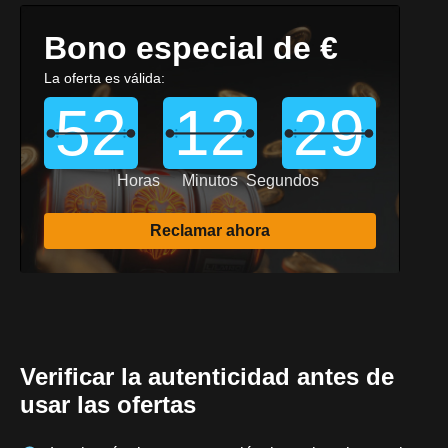
Bono especial de €
La oferta es válida:
52
12
28
Horas
Minutos
Segundos
Reclamar ahora
Verificar la autenticidad antes de
usar las ofertas