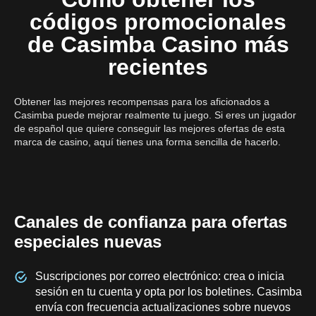
códigos promocionales
de Casimba Casino más
recientes
Obtener las mejores recompensas para los aficionados a
Casimba puede mejorar realmente tu juego. Si eres un jugador
de español que quiere conseguir las mejores ofertas de esta
marca de casino, aquí tienes una forma sencilla de hacerlo.
Canales de confianza para ofertas
especiales nuevas
Suscripciones por correo electrónico: crea o inicia
sesión en tu cuenta y opta por los boletines. Casimba
envía con frecuencia actualizaciones sobre nuevos