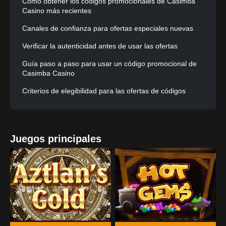
Cómo obtener los códigos promocionales de Casimba
Casino más recientes
Canales de confianza para ofertas especiales nuevas
Verificar la autenticidad antes de usar las ofertas
Guía paso a paso para usar un código promocional de
Casimba Casino
Criterios de elegibilidad para las ofertas de códigos
promocionales de Casimba Casino
Tipos de bonos desbloqueados con los códigos
promocionales de Casimba Casino
Juegos principales
Paquetes de bienvenida
Promociones que siguen activas
Qué debes hacer para obtener el bono de Casimba
Formas de depósito que funcionan con los códigos
promocionales de Casimba Casino
Métodos de pago habituales