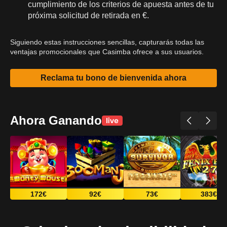
cumplimiento de los criterios de apuesta antes de tu
próxima solicitud de retirada en €.
Siguiendo estas instrucciones sencillas, capturarás todas las
ventajas promocionales que Casimba ofrece a sus usuarios.
Reclama tu bono de bienvenida ahora
Ahora Ganando
172€
92€
73€
383€