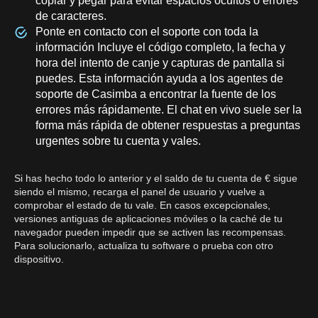
de caracteres.
Ponte en contacto con el soporte con toda la
información Incluye el código completo, la fecha y
hora del intento de canje y capturas de pantalla si
puedes. Esta información ayuda a los agentes de
soporte de Casimba a encontrar la fuente de los
errores más rápidamente. El chat en vivo suele ser la
forma más rápida de obtener respuestas a preguntas
urgentes sobre tu cuenta y vales.
Si has hecho todo lo anterior y el saldo de tu cuenta de € sigue
siendo el mismo, recarga el panel de usuario y vuelve a
comprobar el estado de tu vale. En casos excepcionales,
versiones antiguas de aplicaciones móviles o la caché de tu
navegador pueden impedir que se activen las recompensas.
Para solucionarlo, actualiza tu software o prueba con otro
dispositivo.