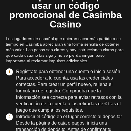
usar un código
promocional de Casimba
Casino
Los jugadores de español que quieran sacar más partido a su
tiempo en Casimba apreciarán una forma sencilla de obtener
más valor. Los pasos son claros y hay instrucciones claras para
que cada usuario las siga y no se pierda ningún paso
importante al reclamar impulsos adicionales.
Regístrate para obtener una cuenta o inicia sesión
Para acceder a tu cuenta, usa las credenciales
correctas. Para crear un perfil nuevo, rellena el
formulario de registro. Comprueba que la
información sea correcta para evitar retrasos con la
verificación de la cuenta o las retiradas de € tras el
juego que cumpla los requisitos.
Introducir el código en el lugar correcto al depositar
Desde la página de caja o pagos, inicia una
transacción de depósito. Antes de confirmar tu