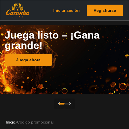
Iniciar sesión
Registrarse
Juega listo – ¡Gana
grande!
Juega ahora
Inicio
Código promocional