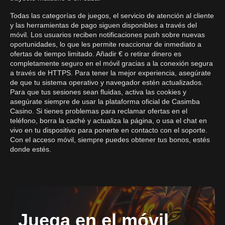
Todas las categorías de juegos, el servicio de atención al cliente
y las herramientas de pago siguen disponibles a través del
móvil. Los usuarios reciben notificaciones push sobre nuevas
oportunidades, lo que les permite reaccionar de inmediato a
ofertas de tiempo limitado. Añadir € o retirar dinero es
completamente seguro en el móvil gracias a la conexión segura
a través de HTTPS. Para tener la mejor experiencia, asegúrate
de que tu sistema operativo y navegador estén actualizados.
Para que tus sesiones sean fluidas, activa las cookies y
asegúrate siempre de usar la plataforma oficial de Casimba
Casino. Si tienes problemas para reclamar ofertas en el
teléfono, borra la caché y actualiza la página, o usa el chat en
vivo en tu dispositivo para ponerte en contacto con el soporte.
Con el acceso móvil, siempre puedes obtener tus bonos, estés
donde estés.
Juega en el móvil