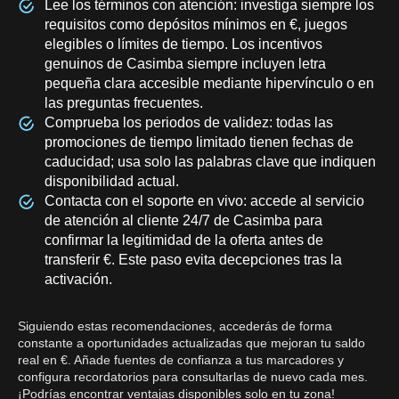
Lee los términos con atención: investiga siempre los
requisitos como depósitos mínimos en €, juegos
elegibles o límites de tiempo. Los incentivos
genuinos de Casimba siempre incluyen letra
pequeña clara accesible mediante hipervínculo o en
las preguntas frecuentes.
Comprueba los periodos de validez: todas las
promociones de tiempo limitado tienen fechas de
caducidad; usa solo las palabras clave que indiquen
disponibilidad actual.
Contacta con el soporte en vivo: accede al servicio
de atención al cliente 24/7 de Casimba para
confirmar la legitimidad de la oferta antes de
transferir €. Este paso evita decepciones tras la
activación.
Siguiendo estas recomendaciones, accederás de forma
constante a oportunidades actualizadas que mejoran tu saldo
real en €. Añade fuentes de confianza a tus marcadores y
configura recordatorios para consultarlas de nuevo cada mes.
¡Podrías encontrar ventajas disponibles solo en tu zona!