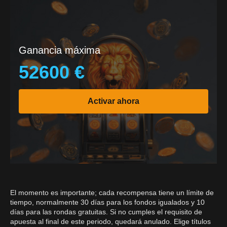
Ganancia máxima
52600 €
Activar ahora
El momento es importante; cada recompensa tiene un límite de
tiempo, normalmente 30 días para los fondos igualados y 10
días para las rondas gratuitas. Si no cumples el requisito de
apuesta al final de este periodo, quedará anulado. Elige títulos