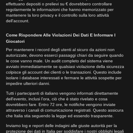
effettuano depositi o prelievi su € dovrebbero controllare
regolarmente le informazioni che hanno memorizzato per
mantenere la loro privacy e il controllo sulla loro attività
dell'account.
Come Rispondere Alle Violazioni Dei Dati E Informare I
Giocatori
Per mantenere i record degli utenti al sicuro da azioni non
autorizzate, devono esserci passaggi chiari da seguire quando
le cose vanno male. Un audit completo del sistema viene
avviato immediatamente se qualsiasi violazione della sicurezza
colpisce gli account dei clienti o le transazioni. Questo include
isolare i database interessati e fermare le attività sospette per
impedire ulteriori danni.
Tutti i partecipanti di italiano vengono informati direttamente
dell'evento, inclusi l'ora, ciò che è stato rivelato e cosa
dovrebbero fare. Entro 72 ore, le notifiche vengono inviate
attraverso i canali di comunicazione registrati. Questo assicura
che Italia stia seguendo la legge ed essendo trasparente.
Inviamo log e report delle indagini alle giuste autorità per la
protezione dei dati in Italia per soddisfare i nostri obblighi legali