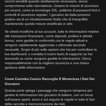
record sensibili quando strettamente necessario, senza
compromessi sulla riservatezza. Usiamo le misure di sicurezza
più recenti, come la tecnologia SSL, politiche di password forti e
controlli di sicurezza regolari. I giocatori da Italia possono
godere sia di un intrattenimento fluido che di tranquillità
mantenendo queste misure stratificate in atto.
Se chiedi modifiche al tuo account, tutte le informazioni relative
alle transazioni finanziarie, come depositi, prelievi e attività
bonus, sono gestite in conformità con le regole attuali e
vengono rapidamente aggiornate o eliminate secondo
necessità. Scopri di più sulle opzioni che hai per controllare la
tua dashboard, o contatta il nostro team di supporto se hai
domande su come vengono gestite le informazioni. Gioca
responsabilmente con la migliore sicurezza e una chiara
gestione delle informazioni.
Come Casimba Casino Raccoglie E Memorizza I Dati Dei
Giocatori
Questa parte spiega i passaggi che vengono intrapresi per
gestire le informazioni dai giocatori di italiano, con un focus
sull'essere aperti, sicuri e sul seguire le regole in tutte le fasi
della raccolta e memorizzazione dei dati.