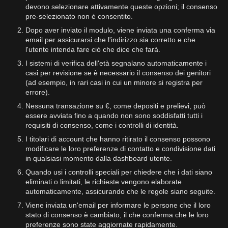
devono selezionare attivamente queste opzioni; il consenso
pre-selezionato non è consentito.
Dopo aver inviato il modulo, viene inviata una conferma via
email per assicurarsi che l'indirizzo sia corretto e che
l'utente intenda fare ciò che dice che farà.
I sistemi di verifica dell'età segnalano automaticamente i
casi per revisione se è necessario il consenso dei genitori
(ad esempio, in rari casi in cui un minore si registra per
errore).
Nessuna transazione su €, come depositi e prelievi, può
essere avviata fino a quando non sono soddisfatti tutti i
requisiti di consenso, come i controlli di identità.
I titolari di account che hanno ritirato il consenso possono
modificare le loro preferenze di contatto e condivisione dati
in qualsiasi momento dalla dashboard utente.
Quando usi i controlli speciali per chiedere che i dati siano
eliminati o limitati, le richieste vengono elaborate
automaticamente, assicurando che le regole siano seguite.
Viene inviata un'email per informare le persone che il loro
stato di consenso è cambiato, il che conferma che le loro
preferenze sono state aggiornate rapidamente.