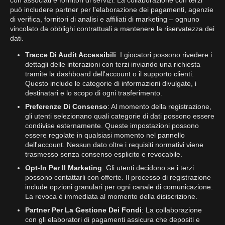
può includere partner per l'elaborazione dei pagamenti, agenzie
di verifica, fornitori di analisi e affiliati di marketing – ognuno
vincolato da obblighi contrattuali a mantenere la riservatezza dei
dati.
Tracce Di Audit Accessibili
: I giocatori possono rivedere i
dettagli delle interazioni con terzi inviando una richiesta
tramite la dashboard dell'account o il supporto clienti.
Questo include le categorie di informazioni divulgate, i
destinatari e lo scopo di ogni trasferimento.
Preferenze Di Consenso
: Al momento della registrazione,
gli utenti selezionano quali categorie di dati possono essere
condivise esternamente. Queste impostazioni possono
essere regolate in qualsiasi momento nel pannello
dell'account. Nessun dato oltre i requisiti normativi viene
trasmesso senza consenso esplicito e revocabile.
Opt-In Per Il Marketing
: Gli utenti decidono se i terzi
possono contattarli con offerte. Il processo di registrazione
include opzioni granulari per ogni canale di comunicazione.
La revoca è immediata al momento della disiscrizione.
Partner Per La Gestione Dei Fondi
: La collaborazione
con gli elaboratori di pagamenti assicura che depositi e