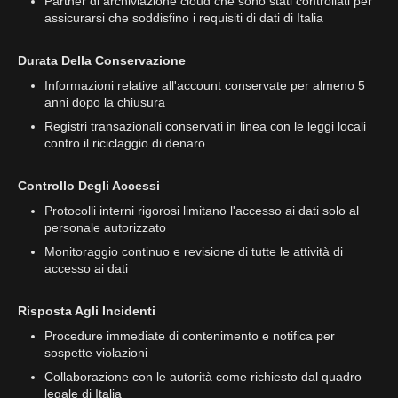
Partner di archiviazione cloud che sono stati controllati per
assicurarsi che soddisfino i requisiti di dati di Italia
Durata Della Conservazione
Informazioni relative all'account conservate per almeno 5
anni dopo la chiusura
Registri transazionali conservati in linea con le leggi locali
contro il riciclaggio di denaro
Controllo Degli Accessi
Protocolli interni rigorosi limitano l'accesso ai dati solo al
personale autorizzato
Monitoraggio continuo e revisione di tutte le attività di
accesso ai dati
Risposta Agli Incidenti
Procedure immediate di contenimento e notifica per
sospette violazioni
Collaborazione con le autorità come richiesto dal quadro
legale di Italia