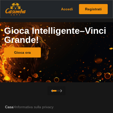
Accedi
Registrati
Gioca Intelligente–Vinci
Grande!
Gioca ora
Casa
Informativa sulla privacy