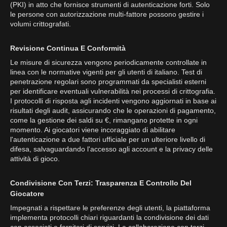
(PKI) in atto che fornisce strumenti di autenticazione forti. Solo
le persone con autorizzazione multi-fattore possono gestire i
volumi crittografati.
Revisione Continua E Conformità
Le misure di sicurezza vengono periodicamente controllate in
linea con le normative vigenti per gli utenti di italiano. Test di
penetrazione regolari sono programmati da specialisti esterni
per identificare eventuali vulnerabilità nei processi di crittografia.
I protocolli di risposta agli incidenti vengono aggiornati in base ai
risultati degli audit, assicurando che le operazioni di pagamento,
come la gestione dei saldi su €, rimangano protette in ogni
momento. Ai giocatori viene incoraggiato di abilitare
l'autenticazione a due fattori ufficiale per un ulteriore livello di
difesa, salvaguardando l'accesso agli account e la privacy delle
attività di gioco.
Condivisione Con Terzi: Trasparenza E Controllo Del
Giocatore
Impegnati a rispettare le preferenze degli utenti, la piattaforma
implementa protocolli chiari riguardanti la condivisione dei dati
con associati e fornitori di servizi. La collaborazione con terzi